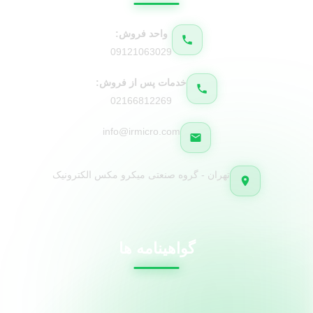
واحد فروش:
09121063029
خدمات پس از فروش:
02166812269
info@irmicro.com
تهران - گروه صنعتی میکرو مکس الکترونیک
گواهینامه ها