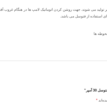
 های شرکت میکرومکس با خروجی های حداکثر 10 و 16 و 25 آمپر تولید می شوند. جهت روشن کردن اتوماتیک لام
ای استفاده از فتوسل می باشد.
محوطه ها
3 آمپر”
ه‌اند
*