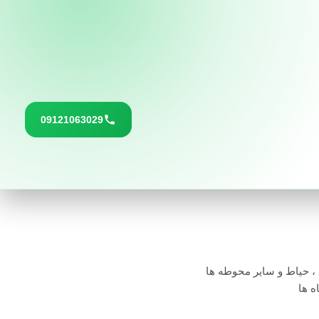
09121063029
، حیاط و سایر محوطه ها
ه ها