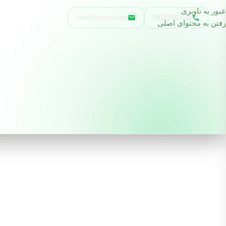
عبور به ناوبری
info@irmicro.com
09121063029
رفتن به محتوای اصلی