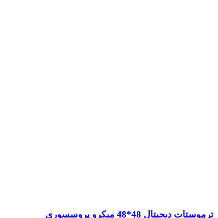
ترموستات دیجیتال 48*48 میکرو پروسسوری