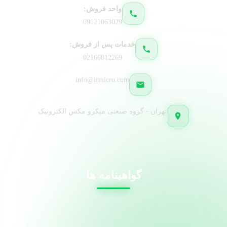
واحد فروش:
09121063029
خدمات پس از فروش:
02166812269
info@irmicro.com
تهران - گروه صنعتی میکرو مکس الکترونیک
گواهینامه ها