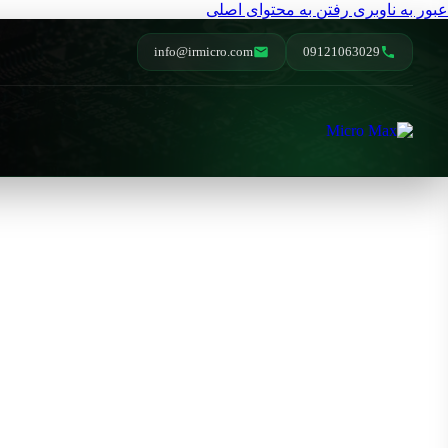
عبور به ناوبری
رفتن به محتوای اصلی
info@irmicro.com
09121063029